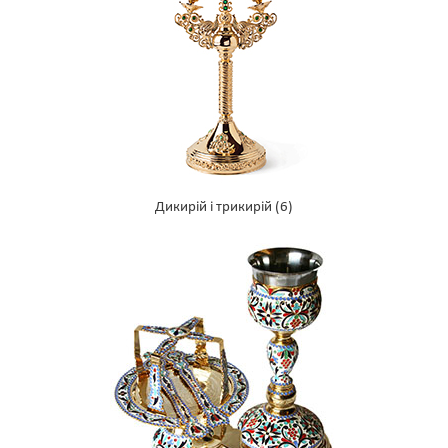
Дикирій і трикирій
(6)