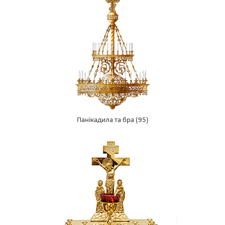
Панікадила та бра
(95)