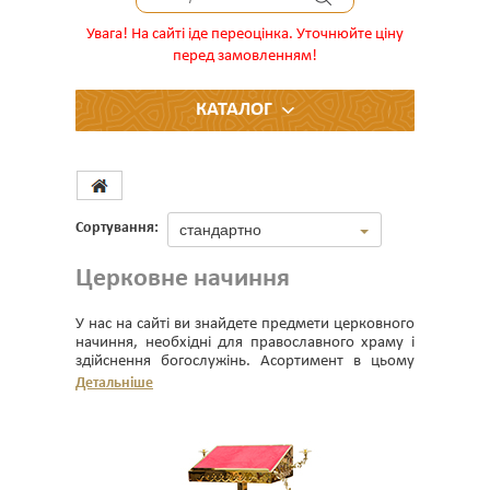
Увага! На сайті іде переоцінка. Уточнюйте ціну
перед замовленням!
КАТАЛОГ
Сортування:
стандартно
Церковне начиння
У нас на сайті ви знайдете предмети церковного
начиння, необхідні для православного храму і
здійснення богослужінь. Асортимент в цьому
розділі постійно оновлюється. Якщо якогось
Детальніше
найменування ви не бачите, або щось не
знаходите на сайті інтернет-магазину, то
зателефонуйте нам і ми обов'язково
запропонуємо вам додаткові варіанти.
Ми працюємо, в основному, з українськими