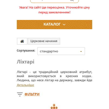
Увага! На сайті іде переоцінка. Уточнюйте ціну
перед замовленням!
КАТАЛОГ
Церковне начиння
Сортування:
стандартно
Ліхтарі
Ліхтарі - це традиційний церковний атрибут,
який використовується в хресних ходах.
Людина, що несе ліхтар на держаку, завжди йде
попереду хресного ходу.
Детальніше
ФІЛЬТРИ