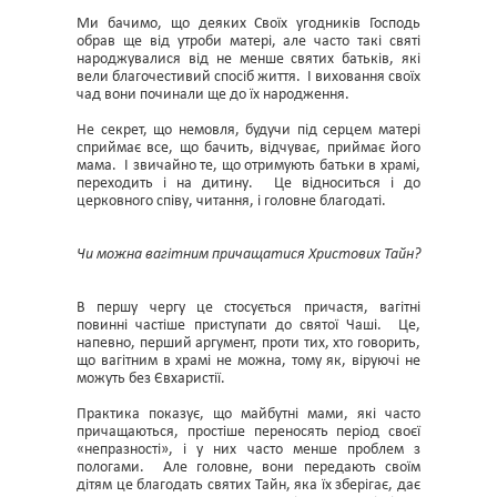
Ми бачимо, що деяких Своїх угодників Господь
обрав ще від утроби матері, але часто такі святі
народжувалися від не менше святих батьків, які
вели благочестивий спосіб життя. І виховання своїх
чад вони починали ще до їх народження.
Не секрет, що немовля, будучи під серцем матері
сприймає все, що бачить, відчуває, приймає його
мама. І звичайно те, що отримують батьки в храмі,
переходить і на дитину. Це відноситься і до
церковного співу, читання, і головне благодаті.
Чи можна вагітним причащатися Христових Тайн?
В першу чергу це стосується причастя, вагітні
повинні частіше приступати до святої Чаші. Це,
напевно, перший аргумент, проти тих, хто говорить,
що вагітним в храмі не можна, тому як, віруючі не
можуть без Євхаристії.
Практика показує, що майбутні мами, які часто
причащаються, простіше переносять період своєї
«непразності», і у них часто менше проблем з
пологами. Але головне, вони передають своїм
дітям це благодать святих Тайн, яка їх зберігає, дає