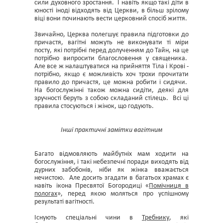
сили духовного зростання. І навіть якщо такі діти в
юності іноді відходять від Церкви, в більш зрілому
віці вони починають вести церковний спосіб життя.
Звичайно, Церква полегшує правила підготовки до
причастя, вагітні можуть не виконувати ті міри
посту, які потрібні перед долученням до Тайн, на це
потрібно випросити благословення у священика.
Але все ж налаштуватися на прийняття Тіла і Крові -
потрібно, якщо є можливість хоч трохи прочитати
правило до причастя, це можна робити і сидячи.
На богослужінні також можна сидіти, деякі для
зручності беруть з собою складаний стілець. Всі ці
правила стосуються і жінок, що годують.
Інші практичні замітки вагітним
Багато відмовляють майбутніх мам ходити на
богослужіння, і такі небезпечні поради виходять від
дурних забобонів, ніби як жінка вважається
нечистою. Але досить згадати в багатьох храмах є
навіть ікона Пресвятої Богородиці «
Помічниця в
пологах
», перед якою моляться про успішному
результаті вагітності.
Існують спеціальні чини в
Требнику
, які