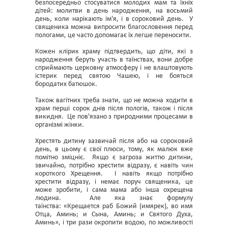
безпосередньо стосуватися молодих мам та їхніх
дітей: молитви в день народження, на восьмий
день, коли нарікають ім'я, і ​​в сороковий день. У
священика можна випросити благословення перед
пологами, це часто допомагає їх легше переносити.
Кожен клірик храму підтвердить, що діти, які з
народження беруть участь в таїнствах, вони добре
сприймають церковну атмосферу і не влаштовують
істерик перед святою Чашею, і не бояться
бородатих батюшок.
Також вагітних треба знати, що не можна ходити в
храм перші сорок днів після пологів, також і після
викидня. Це пов'язано з природними процесами в
організмі жінки.
Хрестять дитину зазвичай після або на сороковий
день, в цьому є свої плюси, тому, як малюк вже
помітно зміцніє. Якщо є загроза життю дитини,
звичайно, потрібно хрестити відразу, є навіть чин
короткого Хрещення. І навіть якщо потрібно
хрестити відразу, і немає поруч священика, це
може зробити, і сама мама або інша охрещена
людина. Але яка знає формулу
таїнства:
«Крещается раб Божий (имярек), во имя
Отца, Аминь; и Сына, Аминь; и Святого Духа,
Аминь»
, і три рази окропити водою, по можливості