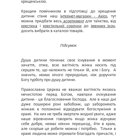
хрещенською.
Кращим помічником в підготовці до хрещення
дитини стане наш
інтернет-магазин - Аxios
, тут
можна придбати весь
асортимент
для таїнства, від
хрестика
і
хрестильної сорочки
до
іменних ікон
,
досить вибрати в каталозі товарів.
Підсумок
Душа дитини починає своє існування в момент
зачаття, отже, всю вагітність жінка носить під
серцем те, що належить не тільки їй, але і Богу. А
значить, немає нічого природніше, ніж доручити
Богу турботу про душу дитини.
Православна Церква не вважає вагітність якоюсь
нечистотою перед Богом, навпаки очікування
дитини - це благословення Господа. Але в наші дні
дуже поширені різні забобони, що забороняють
жінкам в положенні відвідувати богослужіння в
храмі. На них не треба звертати жодної уваги, адже
наше віровчення говорить якщо жінка відчуває
себе добре, немає ніяких перешкод, йти в храм,
але скоріше це робити можна і потрібно. Тільки в
храмі людина може отримати благодать причастя, і