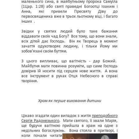
маленького сина, в майбутньому пророка Самуїла
(1Цар. 1:28) або святі праведні Богоотці Іоаким і
Анна, які привели Пресвяту Діву до
первосвященика вже в трьох льотному віці, і багато
інших .
Звідки у святих людей було таке бажання
віддавати своїх чад Богу? Все тому, що вони знали,
всіх дітей дає Господь. Він як Творець в момент
зачаття одухотворяє людину, і тільки Йому ми
зобов'язані своїм буттям.
З цього випливає, що вагітність - дар Божий.
Майбутня мати повинна розуміти, що саме Господь
довірив їй носити під серцем нове життя. А вона
все інструмент в руках Отця Небесного в справі
творіння.
Храм як перше виховання дитини
Цікаво згадати один випадок з житія
преподобного
Сергія Радонезького
. Мати святого, її звали Марія,
ще будучи вагітною прийшла в храм на одне з
недільних богослужінь. Вона
стояла в притворі, і
коли почали читати