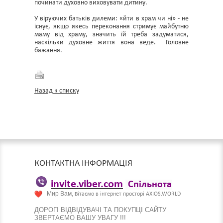
починати духовно виховувати дитину.
У віруючих батьків дилеми: «йти в храм чи ні» - не
існує, якщо якесь переконання стримує майбутню
маму від храму, значить їй треба задуматися,
наскільки духовне життя вона веде. Головне
бажання.
Назад к списку
КОНТАКТНА ІНФОРМАЦІЯ
invite.viber.com
Спільнота
Мир Вам, в
ітаємо в інтернет просторі AXIOS.WORLD
ДОРОГІ ВІДВІДУВАЧІ ТА ПОКУПЦІ САЙТУ
ЗВЕРТАЄМО ВАШУ УВАГУ !!!