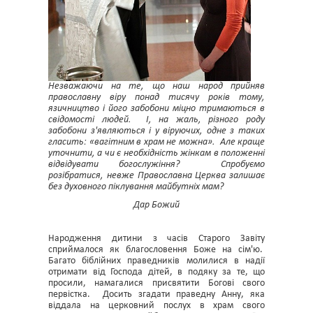
Незважаючи на те, що наш народ прийняв
православну віру понад тисячу років тому,
язичництво і його забобони міцно тримаються в
свідомості людей. І, на жаль, різного роду
забобони з'являються і у віруючих, одне з таких
гласить: «вагітним в храм не можна». Але краще
уточнити, а чи є необхідність жінкам в положенні
відвідувати богослужіння? Спробуємо
розібратися, невже Православна Церква залишає
без духовного піклування майбутніх мам?
Дар Божий
Народження дитини з часів Старого Завіту
сприймалося як благословення Боже на сім'ю.
Багато біблійних праведників молилися в надії
отримати від Господа дітей, в подяку за те, що
просили, намагалися присвятити Богові свого
первістка. Досить згадати праведну Анну, яка
віддала на церковний послух в храм свого