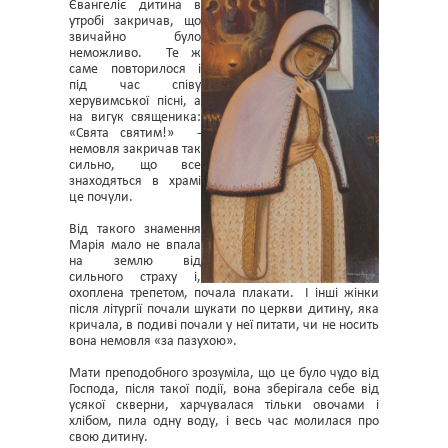
Євангеліє дитина в
утробі закричав, що
звичайно було
неможливо. Те ж
саме повторилося і
під час співу
херувимської пісні, а
на вигук священика:
«Свята святим!» -
немовля закричав так
сильно, що все
знаходяться в храмі
це почули.
Від такого знамення
Марія мало не впала
на землю від
сильного страху і,
охоплена трепетом, почала плакати. І інші жінки
після літургії почали шукати по церкви дитину, яка
кричала, в подиві почали у неї питати, чи не носить
вона немовля «за пазухою».
Мати преподобного зрозуміла, що це було чудо від
Господа, після такої події, вона зберігала себе від
усякої скверни, харчувалася тільки овочами і
хлібом, пила одну воду, і весь час молилася про
свою дитину.